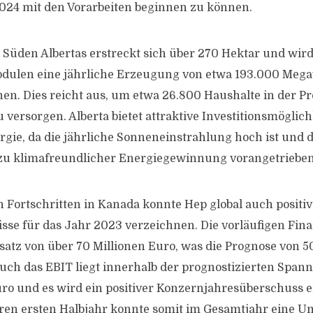
2024 mit den Vorarbeiten beginnen zu können.
 Süden Albertas erstreckt sich über 270 Hektar und wir
dulen eine jährliche Erzeugung von etwa 193.000 Meg
n. Dies reicht aus, um etwa 26.800 Haushalte in der Pr
versorgen. Alberta bietet attraktive Investitionsmöglic
rgie, da die jährliche Sonneneinstrahlung hoch ist und
zu klimafreundlicher Energiegewinnung vorangetrieben
n Fortschritten in Kanada konnte Hep global auch positiv
sse für das Jahr 2023 verzeichnen. Die vorläufigen Fi
atz von über 70 Millionen Euro, was die Prognose von 50
Auch das EBIT liegt innerhalb der prognostizierten Spann
uro und es wird ein positiver Konzernjahresüberschuss 
en ersten Halbjahr konnte somit im Gesamtjahr eine U