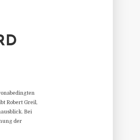
RD
coronabedingten
t Robert Greil,
ausblick. Bei
chung der