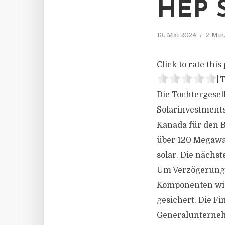
EP S
13. Mai 2024
2 Min
Click to rate this 
[T
Die Tochtergesel
Solarinvestments
Kanada für den B
über 120 Megawat
solar. Die nächst
Um Verzögerunge
Komponenten wie
gesichert. Die Fi
Generalunternehm