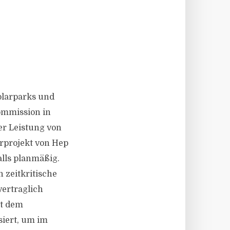
olarparks und
Commission in
er Leistung von
rprojekt von Hep
alls planmäßig.
zeitkritische
ertraglich
it dem
siert, um im