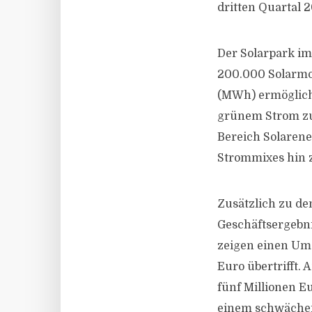
dritten Quartal 
Der Solarpark im
200.000 Solarmo
(MWh) ermögliche
grünem Strom zu 
Bereich Solarene
Strommixes hin 
Zusätzlich zu de
Geschäftsergebni
zeigen einen Ums
Euro übertrifft. 
fünf Millionen E
einem schwächer