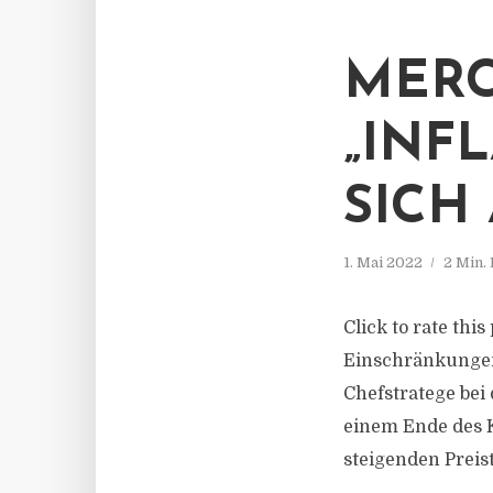
MERC
„INF
SICH
1. Mai 2022
2 Min.
Click to rate thi
Einschränkungen i
Chefstratege bei
einem Ende des K
steigenden Preis