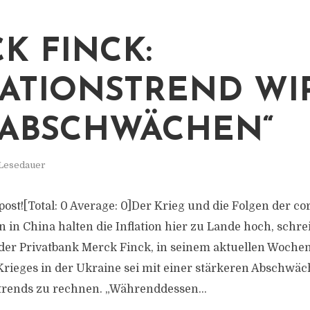
K FINCK:
LATIONSTREND WI
 ABSCHWÄCHEN“
 Lesedauer
s post![Total: 0 Average: 0]Der Krieg und die Folgen der 
n China halten die Inflation hier zu Lande hoch, schreib
 der Privatbank Merck Finck, in seinem aktuellen Wochen
rieges in der Ukraine sei mit einer stärkeren Abschwä
trends zu rechnen. „Währenddessen...