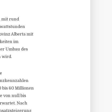
d mit rund
awattstunden
ovinz Alberta mit
hkeiten im
 der Umbau des
 wird.
e
nanzkennzahlen
 bis 60 Millionen
e von null bis
erwartet. Nach
msatzsteigerung