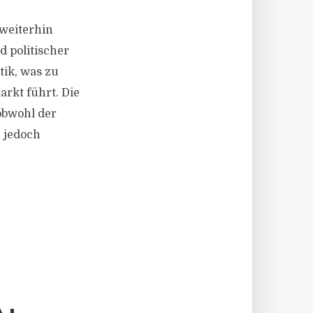
 weiterhin
d politischer
tik, was zu
rkt führt. Die
obwohl der
n jedoch