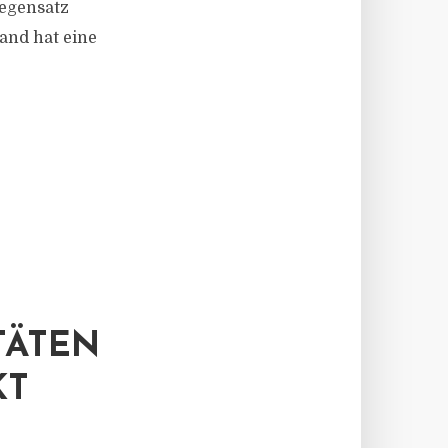
Gegensatz
nd hat eine
TÄTEN
KT