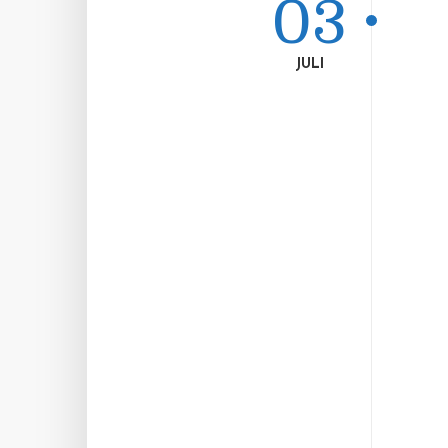
03
JULI