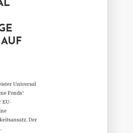
AL
GE
 AUF
ister Universal
ome Fonds“
r EU-
ine
keitsansatz. Der
.