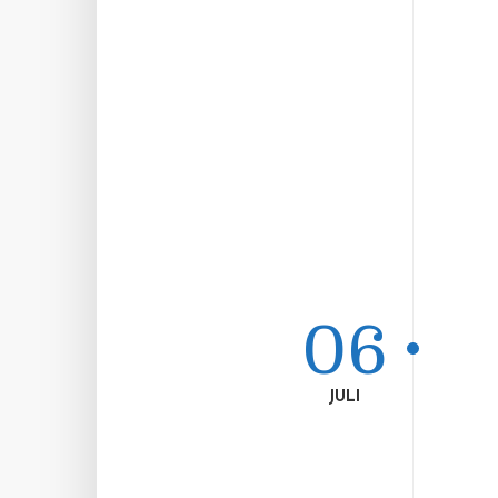
06
JULI