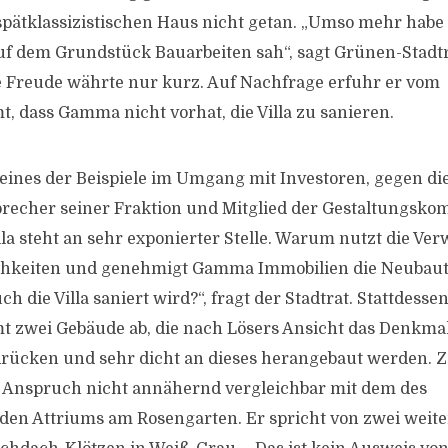
spätklassizistischen Haus nicht getan. „Umso mehr habe
 auf dem Grundstück Bauarbeiten sah“, sagt Grünen-Stad
e Freude währte nur kurz. Auf Nachfrage erfuhr er vom
, dass Gamma nicht vorhat, die Villa zu sanieren.
 eines der Beispiele im Umgang mit Investoren, gegen die
precher seiner Fraktion und Mitglied der Gestaltungsko
la steht an sehr exponierter Stelle. Warum nutzt die Ver
ichkeiten und genehmigt Gamma Immobilien die Neubaut
h die Villa saniert wird?“, fragt der Stadtrat. Stattdesse
t zwei Gebäude ab, die nach Lösers Ansicht das Denkma
rücken und sehr dicht an dieses herangebaut werden. Z
e Anspruch nicht annähernd vergleichbar mit dem des
en Attriums am Rosengarten. Er spricht von zwei weit