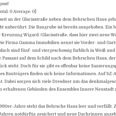
post!
otal:
0
Average:
0
]
seit an der Glacisstraße neben dem Behrschen Haus geb
bt unberührt. Die Baugrube ist bereits ausgehoben. Ein 
r Kreuzung Wigard-/Glacisstraße, dass hier zwei neue 
Die Firma Gamma Immobilien nennt sie Vorder- und Gart
dach sind fünf- und viergeschossig farblich in Weiß und
er Passant auf dem Schild nach dem Behrschen Haus, der V
k steht. Doch für sie gibt es offenbar keine Sanierungs
 des Bauträgers finden sich keine Informationen. Auf SZ
ht. Dabei sorgen sich viele Dresdner um das denkmalges
en erhaltenen Gebäuden des Ensembles Innere Neustadt z
1990er-Jahre steht das Behrsche Haus leer und verfällt.
 Jahren notdürftig gesichert und neue Dachrinnen ange