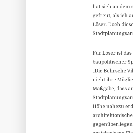
hat sich an dem 
gefreut, als ich
Löser. Doch dies
Stadtplanungsamt
Für Löser ist das
baupolitischer S
„Die Behrsche Vil
nicht ihre Mögl
Maßgabe, dass auc
Stadtplanungsam
Höhe nahezu erd
architektonisch
gegenüberliegend