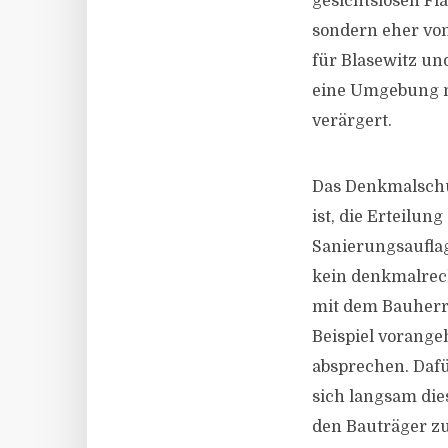
gesichtslosen Fl
sondern eher von
für Blasewitz un
eine Umgebung ma
verärgert.
Das Denkmalschut
ist, die Erteil
Sanierungsauflag
kein denkmalrec
mit dem Bauherre
Beispiel vorange
absprechen. Dafü
sich langsam die
den Bauträger zu 