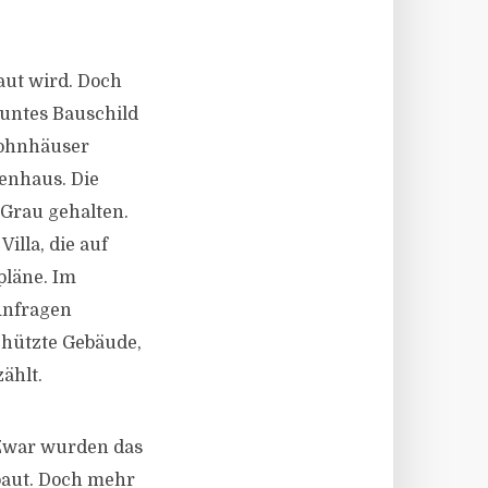
aut wird. Doch
buntes Bauschild
Wohnhäuser
enhaus. Die
 Grau gehalten.
illa, die auf
pläne. Im
-Anfragen
chützte Gebäude,
ählt.
 Zwar wurden das
baut. Doch mehr