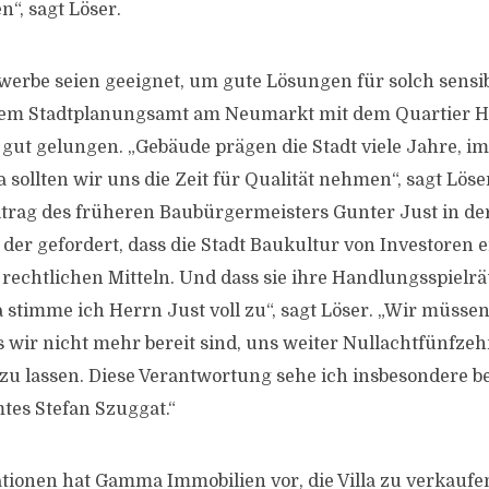
“, sagt Löser.
werbe seien geeignet, um gute Lösungen für solch sensi
i dem Stadtplanungsamt am Neumarkt mit dem Quartier H
 gut gelungen. „Gebäude prägen die Stadt viele Jahre, im
 sollten wir uns die Zeit für Qualität nehmen“, sagt Lös
itrag des früheren Baubürgermeisters Gunter Just in de
 der gefordert, dass die Stadt Baukultur von Investoren e
t rechtlichen Mitteln. Und dass sie ihre Handlungsspielr
Da stimme ich Herrn Just voll zu“, sagt Löser. „Wir müss
 wir nicht mehr bereit sind, uns weiter Nullachtfünfzeh
 zu lassen. Diese Verantwortung sehe ich insbesondere b
es Stefan Szuggat.“
ionen hat Gamma Immobilien vor, die Villa zu verkaufen.