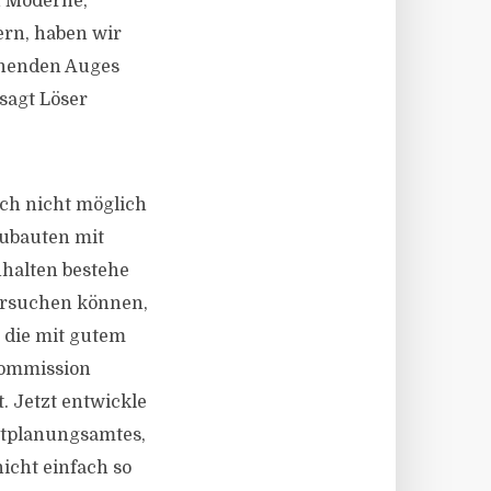
n Moderne,
ern, haben wir
sehenden Auges
sagt Löser
ch nicht möglich
eubauten mit
halten bestehe
ersuchen können,
 die mit gutem
kommission
. Jetzt entwickle
adtplanungsamtes,
icht einfach so