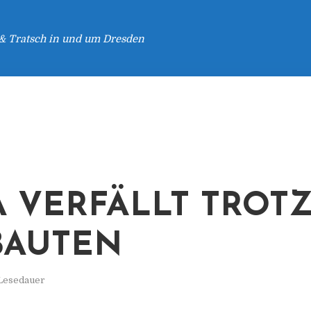
 & Tratsch in und um Dresden
A VERFÄLLT TROT
BAUTEN
 Lesedauer