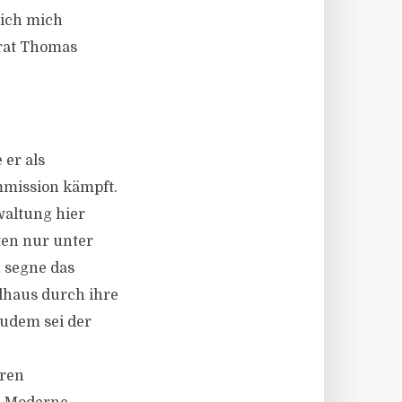
 ich mich
trat Thomas
 er als
mmission kämpft.
waltung hier
en nur unter
n segne das
lhaus durch ihre
udem sei der
eren