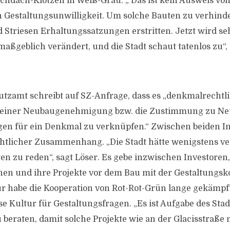
achdach-Klötzen in Weiß-Grau. „ Das ist kein Ausweis vo
 Gestaltungsunwilligkeit. Um solche Bauten zu verhind
d Striesen Erhaltungssatzungen erstritten. Jetzt wird 
ßgeblich verändert, und die Stadt schaut tatenlos zu“, 
zamt schreibt auf SZ-Anfrage, dass es „denkmalrechtli
ung einer Neubaugenehmigung bzw. die Zustimmung zu N
en für ein Denkmal zu verknüpfen.“ Zwischen beiden In
htlicher Zusammenhang. „Die Stadt hätte wenigstens v
n zu reden“, sagt Löser. Es gebe inzwischen Investoren,
hen und ihre Projekte vor dem Bau mit der Gestaltungs
r habe die Kooperation von Rot-Rot-Grün lange gekämpft
se Kultur für Gestaltungsfragen. „Es ist Aufgabe des St
beraten, damit solche Projekte wie an der Glacisstraße n