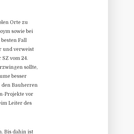
blen Orte zu
oym sowie bei
 besten Fall
er und verweist
r SZ vom 24.
rzwingen sollte,
äume besser
en den Bauherren
n-Projekte vor
eim Leiter des
 Bis dahin ist