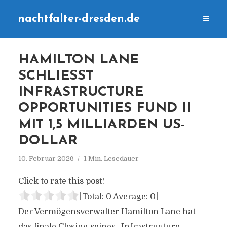
nachtfalter-dresden.de
HAMILTON LANE
SCHLIESST I
NFRASTRUCTURE O
PPORTUNITIES FUND II M
IT 1,5 MILLIARDEN US-D
OLLAR
10. Februar 2026
1 Min. Lesedauer
Click to rate this post!
[Total:
0
Average:
0
]
Der Vermögensverwalter Hamilton Lane hat