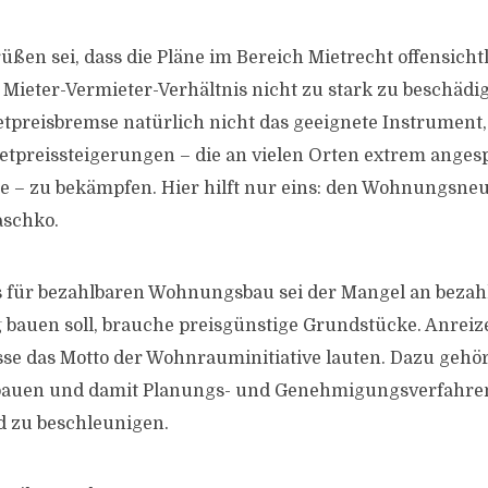
üßen sei, dass die Pläne im Bereich Mietrecht offensicht
s Mieter-Vermieter-Verhältnis nicht zu stark zu beschädi
ietpreisbremse natürlich nicht das geeignete Instrument
tpreissteigerungen – die an vielen Orten extrem ange
– zu bekämpfen. Hier hilft nur eins: den Wohnungsneu
aschko.
s für bezahlbaren Wohnungsbau sei der Mangel an beza
 bauen soll, brauche preisgünstige Grundstücke. Anreize
e das Motto der Wohnrauminitiative lauten. Dazu gehör
bauen und damit Planungs- und Genehmigungsverfahren
d zu beschleunigen.