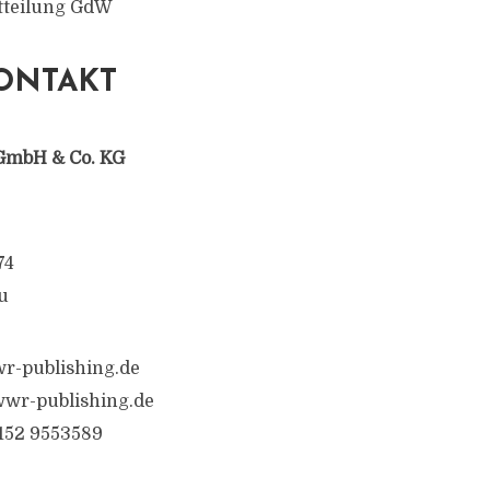
itteilung GdW
ONTAKT
GmbH & Co. KG
74
u
r-publishing.de
wr-publishing.de
6152 9553589