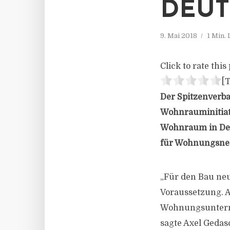
DEU
9. Mai 2018
1 Min.
Click to rate this 
[T
Der Spitzenverb
Wohnrauminitiati
Wohnraum in Deu
für Wohnungsneu
„Für den Bau ne
Voraussetzung. Al
Wohnungsunterne
sagte Axel Gedas