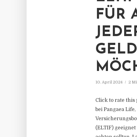
FÜR 
JEDE
GELD
MÖCH
10. April 2024
2 Mi
Click to rate thi
bei Pangaea Life,
Versicherungsbo
(ELTIF) geeignet