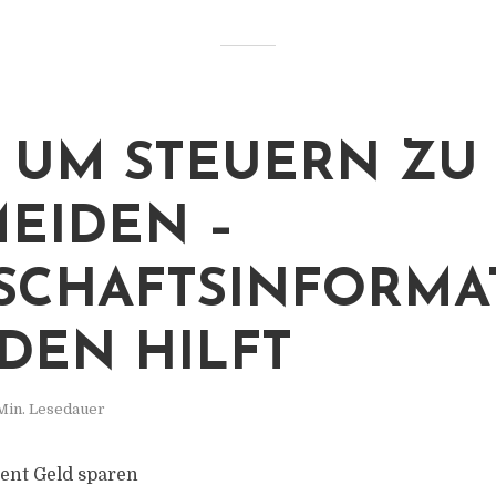
S UM STEUERN ZU
EIDEN –
SCHAFTSINFORMA
DEN HILFT
Min. Lesedauer
ient Geld sparen