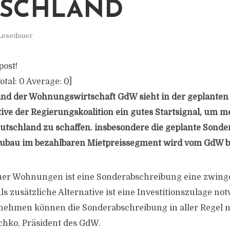
TSCHLAND
 Lesedauer
post!
otal:
0
Average:
0
]
and der Wohnungswirtschaft GdW sieht in der geplanten
ve der Regierungskoalition ein gutes Startsignal, um 
tschland zu schaffen. insbesondere die geplante Sond
bau im bezahlbaren Mietpreissegment wird vom GdW b
uer Wohnungen ist eine Sonderabschreibung eine zwin
s zusätzliche Alternative ist eine Investitionszulage no
hmen können die Sonderabschreibung in aller Regel ni
chko, Präsident des GdW.