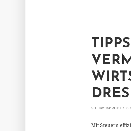
TIPP
VERM
WIRT
DRES
29. Januar 2019
6 
Mit Steuern effiz