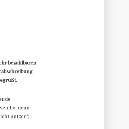
mehr bezahlbaren
erabschreibung
egrüßt.
gende
twendig, denn
cht nutzen“,