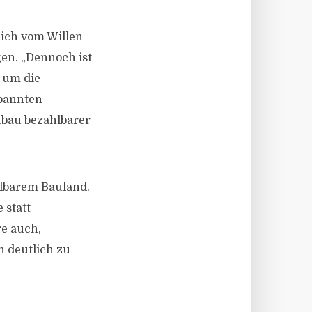
lich vom Willen
gen. „Dennoch ist
, um die
spannten
bau bezahlbarer
hlbarem Bauland.
 statt
e auch,
 deutlich zu