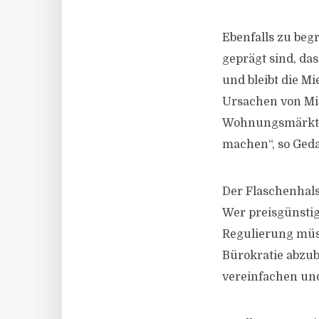
Ebenfalls zu begr
geprägt sind, da
und bleibt die M
Ursachen von Mie
Wohnungsmärkte 
machen“, so Ged
Der Flaschenhal
Wer preisgünstig
Regulierung müss
Bürokratie abzu
vereinfachen un