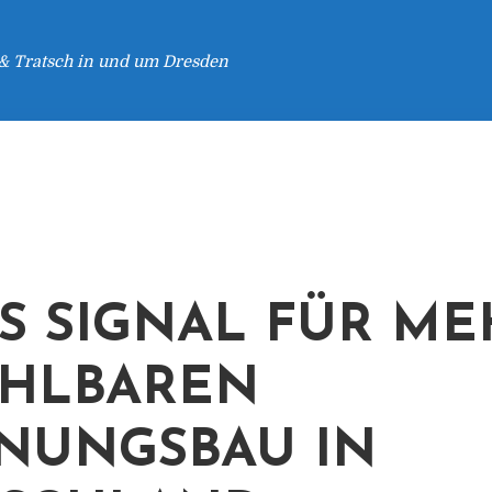
 & Tratsch in und um Dresden
S SIGNAL FÜR ME
HLBAREN
NUNGSBAU IN