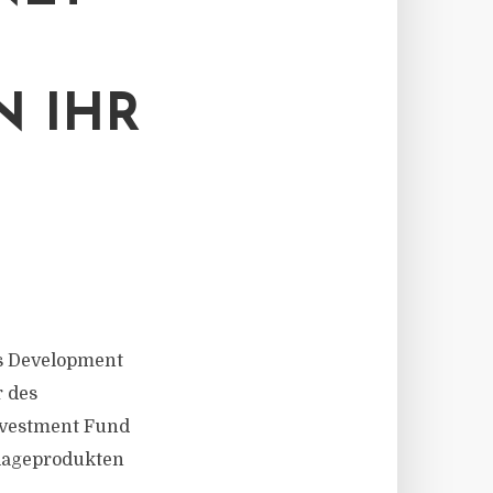
N IHR
ess Development
r des
nvestment Fund
nlageprodukten