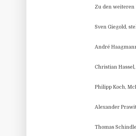
Zu den weiteren 
Sven Giegold, st
André Haagmann
Christian Hasse
Philipp Koch, Mc
Alexander Prawi
Thomas Schindler