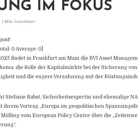
UNG IM FOKUS
1 Min. Lesedauer
post!
otal:
0
Average:
0
]
025 findet in Frankfurt am Main die BVI Asset Manage
 Thema: die Rolle der Kapitalmärkte bei der Sicherung vo
igkeit und die engere Verzahnung mit der Rüstungsindu
t Stefanie Babst, Sicherheitsexpertin und ehemalige N
it ihrem Vortrag „Europa im geopolitischen Spannungsfe
n Mölling vom European Policy Centre über die „Zeitenwe
erung“.