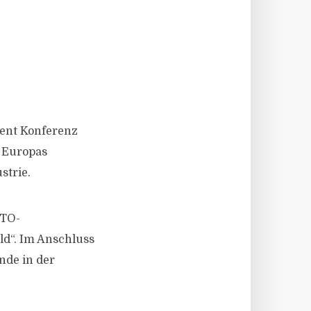
ment Konferenz
n Europas
strie.
ATO-
ld“. Im Anschluss
nde in der