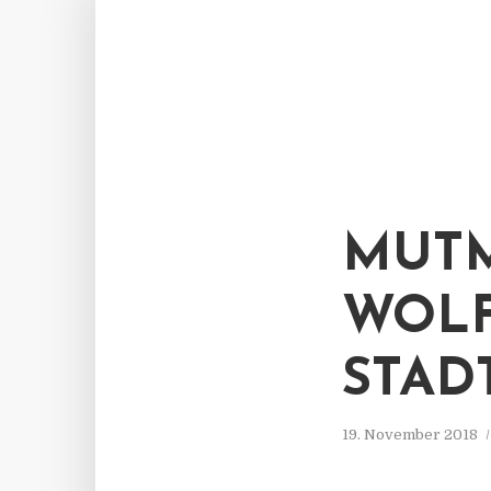
MUTM
OLFS
TADT
19. November 2018