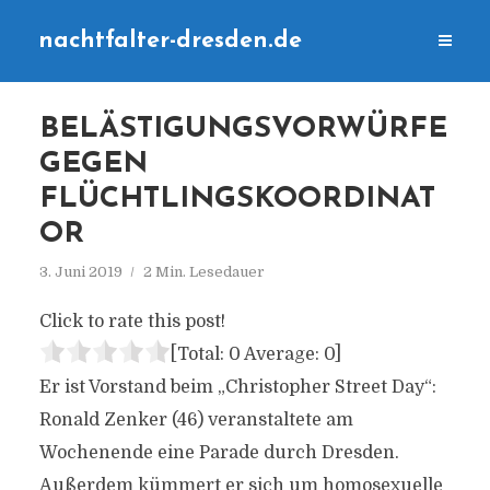
nachtfalter-dresden.de
BELÄSTIGUNGSVORWÜRFE
GEGEN
FLÜCHTLINGSKOORDINAT
OR
3. Juni 2019
2 Min. Lesedauer
Click to rate this post!
[Total:
0
Average:
0
]
Er ist Vorstand beim „Christopher Street Day“:
Ronald Zenker (46) veranstaltete am
Wochenende eine Parade durch Dresden.
Außerdem kümmert er sich um homosexuelle