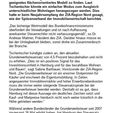
geeignetes flächenorientiertes Modell zu finden. Laut
Tschentscher könnte ein einfacher Modus zum Ausgleich
unterschiedlicher Wohnlagen herangezogen werden. Dies
hatte er beim Neujahrsempfang der ZIA-Region Nord gesagt,
wie der Spitzenverband der Immobilienwirtschaft berichtet.
„Das bisherige Wertmodell des Bundesfinanzministeriums
überfordert die Verwaltungen und ist nach Auffassung
anerkannter Steuerrechtler nicht verfassungsgemäß“, so Dr.
Andreas Mattner, Präsident des ZIA. Darüber hinaus müsse es
bei der Umlegbarkeit bleiben, sonst drohe ein Zusammenbruch
der Branche.
Tschentscher kündigte zudem an, den aktuellen
Grunderwerbsteuersatz von 4,5 Prozent beizubehalten und nicht
zu erhöhen. „Dies ist ein positives Signal für das
Investitionsumfeld in Hamburg und für das bezahlbare Wohnen
und Bauen“, sagt Sabine Barthauer, Vorsitzende der ZIA-Region
Nord. „Die Grunderwerbsteuer ist ein enormer Stolperstein für
Käufer und erschwert die Eigentumsbildung. In Zeiten
angespannter Immobilienmärkte und hoher Erwerbsnebenkosten
muss die immer weiter steigende Steuersatzspirale bei der
Grunderwerbsteuer beendet werden. Deshalb ist es gut, dass
Hamburg mit dieser Aussage ein deutliches Zeichen setzt und
Kauf- und Mietpreise hierdurch nicht noch weiter künstlich in die
Höhe getrieben werden.“
Während andere Bundesländer die Grunderwerbsteuer seit 2007
insgesamt 26 Mal erhöht haben, hat Hamburg den Steuersatz