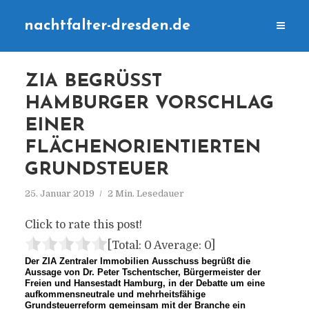
nachtfalter-dresden.de
ZIA BEGRÜSST H
AMBURGER VORSCHLAG E
INER F
LÄCHENORIENTIERTEN G
RUNDSTEUER
25. Januar 2019
2 Min. Lesedauer
Click to rate this post!
[Total:
0
Average:
0
]
Der ZIA Zentraler Immobilien Ausschuss begrüßt die
Aussage von Dr. Peter Tschentscher, Bürgermeister der
Freien und Hansestadt Hamburg, in der Debatte um eine
aufkommensneutrale und mehrheitsfähige
Grundsteuerreform gemeinsam mit der Branche ein