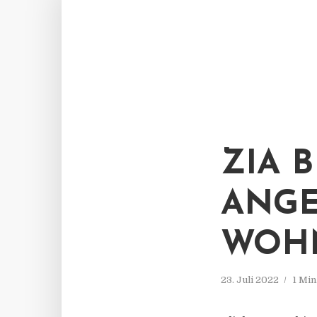
ZIA B
NGEK
OHN
23. Juli 2022
1 Min