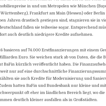
mobilienpreise in und um Metropolen wie München (Bay
-Württemberg), Frankfurt am Main (Hessen) oder Berlin
n Jahren drastisch gestiegen sind, stagnieren sie in vie
deutschland fallen sie teilweise sogar. Entsprechend mü
ort auch deutlich niedrigere Kredite aufnehmen.
016 basieren auf 74.000 Erstfinanzierungen mit einem 
Milliarden Euro. Sie weichen stark ab von Daten, die di
ht BaFin kürzlich veröffentlicht haben. Die Finanzaufs
eit nur auf eine durchschnittliche Finanzierungssum
 zählten sie auch Kredite für Modernisierung und Sanie
 Zudem hatten BaFin und Bundesbank nur kleine und mi
chwerpunkt oft eher im ländlichen Bereich liegt, wo die
men deutlich kleiner ausfallen als in Großstädten.