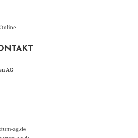
 Online
ONTAKT
en AG
ctum-ag.de