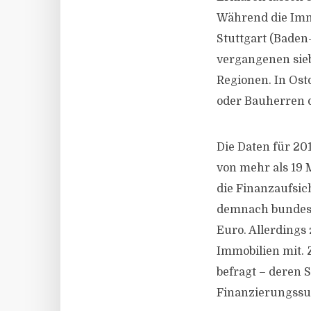
Während die Im
Stuttgart (Baden
vergangenen siebe
Regionen. In Ost
oder Bauherren d
Die Daten für 2
von mehr als 19 
die Finanzaufsic
demnach bundesw
Euro. Allerdings
Immobilien mit.
befragt – deren S
Finanzierungssum