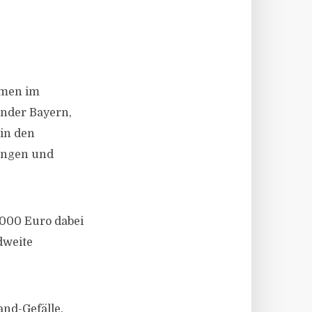
mmen im
̈nder Bayern,
in den
ingen und
.000 Euro dabei
dweite
nd-Gefälle.