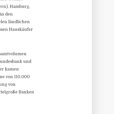
ern), Hamburg,
 in den
len ländlichen
ssen Hauskäufer
Gesamtvolumen
e Bundesbank und
eher kamen
me von 110.000
rung von
ttelgroße Banken