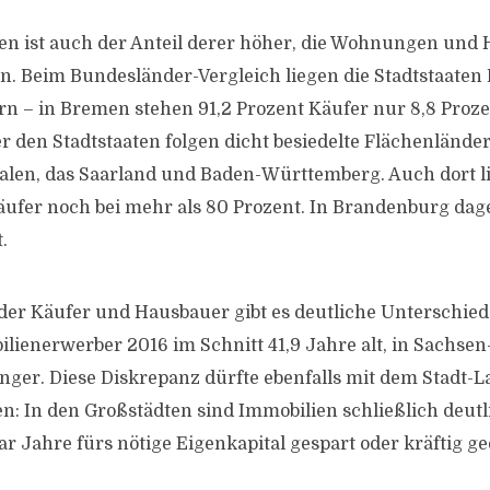
ten ist auch der Anteil derer höher, die Wohnungen und 
en. Beim Bundesländer-Vergleich liegen die Stadtstaaten
 – in Bremen stehen 91,2 Prozent Käufer nur 8,8 Proz
r den Stadtstaaten folgen dicht besiedelte Flächenlände
len, das Saarland und Baden-Württemberg. Auch dort li
̈ufer noch bei mehr als 80 Prozent. In Brandenburg da
.
der Käufer und Hausbauer gibt es deutliche Unterschiede
lienerwerber 2016 im Schnitt 41,9 Jahre alt, in Sachse
ünger. Diese Diskrepanz dürfte ebenfalls mit dem Stadt-La
 In den Großstädten sind Immobilien schließlich deutli
ar Jahre fürs nötige Eigenkapital gespart oder kräftig g