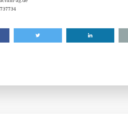
actum-ag.de
 737734