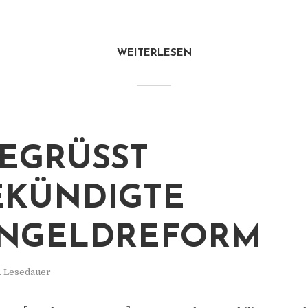
WEITERLESEN
EGRÜSST A
ÜNDIGTE W
GELDREFORM
. Lesedauer