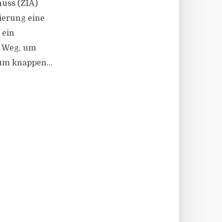
huss (ZIA)
ierung eine
 ein
e Weg, um
um knappen...