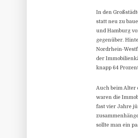
In den Großstäd
statt neu zu bau
und Hamburg vorn
gegenüber. Hinte
Nordrhein-Westfa
der Immobilienka
knapp 64 Prozent
Auch beim Alter 
waren die Immobi
fast vier Jahre j
zusammenhängen:
sollte man ein pa