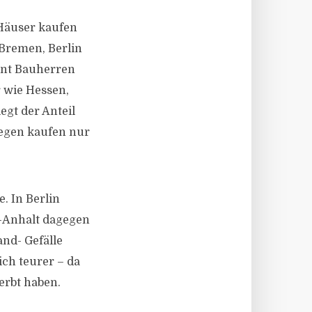
Häuser kaufen
 Bremen, Berlin
ent Bauherren
r wie Hessen,
egt der Anteil
gegen kaufen nur
. In Berlin
n-Anhalt dagegen
nd- Gefälle
ch teurer – da
eerbt haben.