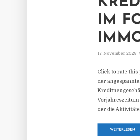
KRED
IM F
IMMO
17. November 2023
Click to rate thi
der angespannte
Kreditneugeschäf
Vorjahreszeitum 
der die Aktivität
WEITERLESEN