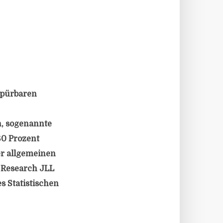
 spürbaren
n, sogenannte
80 Prozent
er allgemeinen
 Research JLL
s Statistischen