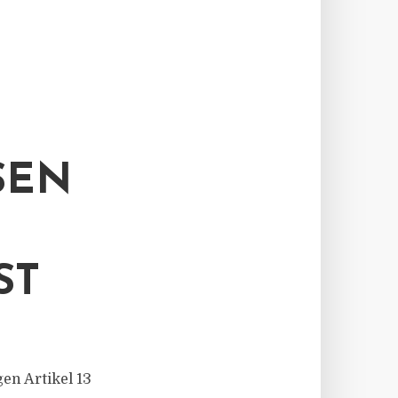
N G
T
gen Artikel 13