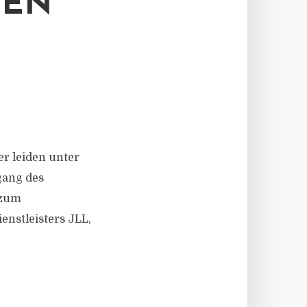
NEN
er leiden unter
gang des
 zum
enstleisters JLL,