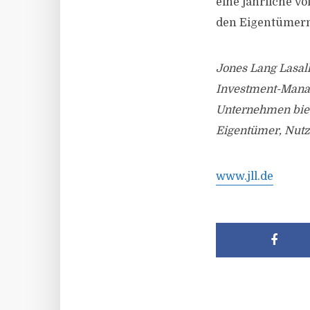
eine jährliche v
den Eigentümern 
Jones Lang Lasalle
Investment-Manag
Unternehmen biet
Eigentümer, Nutz
www.jll.de