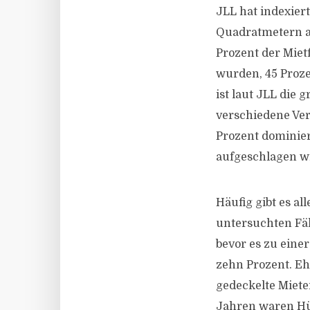
JLL hat indexier
Quadratmetern au
Prozent der Mietf
wurden, 45 Proze
ist laut JLL die
verschiedene Ver
Prozent dominiert
aufgeschlagen w
Häufig gibt es al
untersuchten Fäl
bevor es zu eine
zehn Prozent. E
gedeckelte Miete
Jahren waren Hü