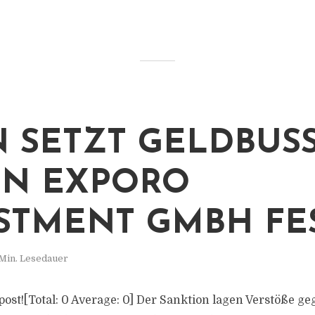
N SETZT GELDBUSSE
 EXPORO I
TMENT GMBH FES
 Min. Lesedauer
s post![Total: 0 Average: 0] Der Sanktion lagen Verstöße ge