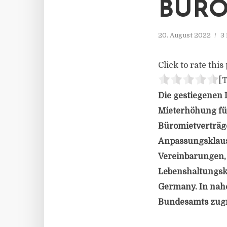
BÜRO
20. August 2022
3
Click to rate this 
[T
Die gestiegenen 
Mieterhöhung füh
Büromietverträg
Anpassungsklause
Vereinbarungen, 
Lebenshaltungsk
Germany. In nahe
Bundesamts zugr