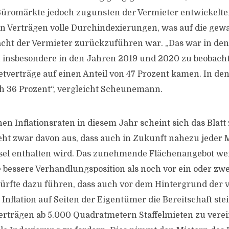
 Büromärkte jedoch zugunsten der Vermieter entwickelten
en Verträgen volle Durchindexierungen, was auf die ge
ht der Vermieter zurückzuführen war. „Das war in de
insbesondere in den Jahren 2019 und 2020 zu beobacht
ietverträge auf einen Anteil von 47 Prozent kamen. In de
ch 36 Prozent“, vergleicht Scheunemann.
nen Inflationsraten in diesem Jahr scheint sich das Blat
t zwar davon aus, dass auch in Zukunft nahezu jeder M
el enthalten wird. Das zunehmende Flächenangebot wer
ne bessere Verhandlungsposition als noch vor ein oder zw
dürfte dazu führen, dass auch vor dem Hintergrund der v
Inflation auf Seiten der Eigentümer die Bereitschaft ste
erträgen ab 5.000 Quadratmetern Staffelmieten zu verei