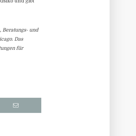
Risiko und gibt
-, Beratungs- und
cago. Das
tungen für