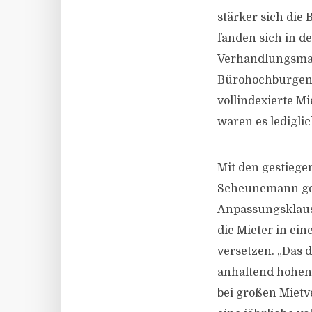
stärker sich die
fanden sich in d
Verhandlungsmac
Bürohochburgen 
vollindexierte M
waren es ledigli
Mit den gestiege
Scheunemann geh
Anpassungsklaus
die Mieter in ei
versetzen. „Das 
anhaltend hohen 
bei großen Mietv