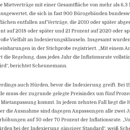
te Mietverträge mit einer Gesamtfläche von mehr als 6,3 
sgewertet, die sich in fast 900 Bürogebäuden bundeswe
lächen entfallen auf Verträge, die 2010 oder später abge
nt auf 2018 oder später und 21 Prozent auf 2020 oder spä
 große Vielfalt an Indexierungsklauseln. Insgesamt wurd
einbarungen in der Stichprobe registriert. „Mit einem An
 die Regelung, dass jedes Jahr die Inflationsrate vollstä
ird“, berichtet Scheunemann.
lerdings auch Hürden, bevor die Indexierung greift. Bei 1
le muss der zugrunde gelegte Preisindex um fünf Prozen
r Mietanpassung kommt. In jedem zehnten Fall liegt die 
her die Ausnahme sind dagegen Anpassungen alle zwei J
rhöhungen auf 50 oder 70 Prozent der Inflationsrate. „V
rden bei der Indexierung gängiger Standard“, weiß Sc