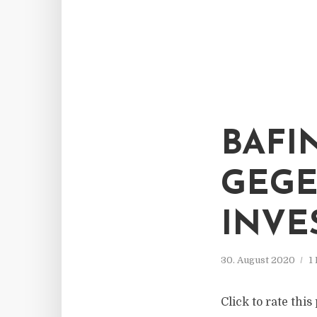
BAFI
EGEN
NVES
30. August 2020
1
Click to rate thi