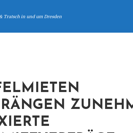
 & Tratsch in und um Dresden
FELMIETEN
DRÄNGEN ZUNEH
XIERTE