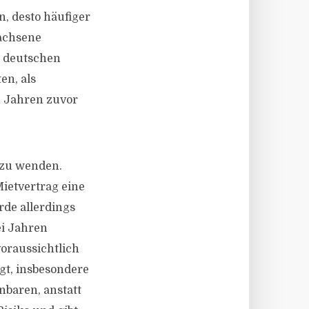
, desto häufiger
wachsene
n deutschen
en, als
n Jahren zuvor
t zu wenden.
ietvertrag eine
de allerdings
ei Jahren
oraussichtlich
igt, insbesondere
nbaren, anstatt