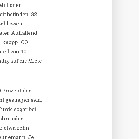
Millionen
it befinden. 82
schlossen
ter. Auffallend
en knapp 100
teil von 40
ndig auf die Miete
9 Prozent der
t gestiegen sein,
Hürde sogar bei
ahre oder
or etwa zehn
heunemann. Je