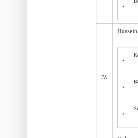
B
•
Hussein 
K
•
IV.
B
•
S
•