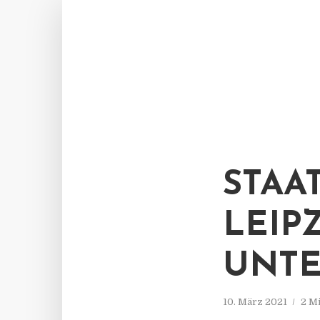
STAA
LEIP
UNT
10. März 2021
2 M