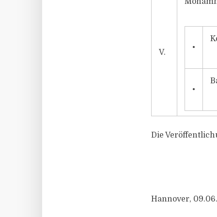
Mohamm
K
•
V.
B
•
Die Veröffentlich
Hannover, 09.06