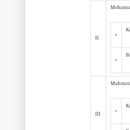
Mohamad
K
•
II.
B
•
Mahmou
K
•
III.