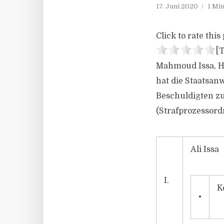
17. Juni 2020
1 Mi
Click to rate this 
[T
Mahmoud Issa, H
hat die Staatsan
Beschuldigten zu
(Strafprozessordn
Ali Issa
I.
K
•