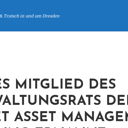
 & Tratsch in und um Dresden
S MITGLIED DES
ALTUNGSRATS DE
ET ASSET MANAG