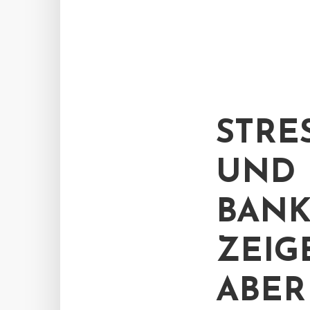
STRE
UND 
ANKE
EIGE
BER H