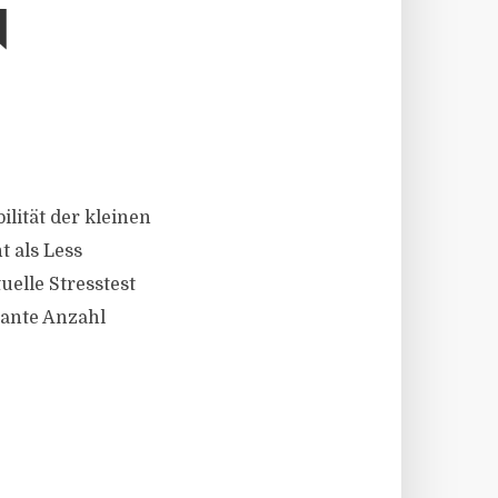
B
ilität der kleinen
 als Less
uelle Stresstest
kante Anzahl