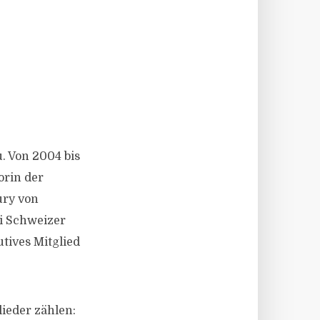
. Von 2004 bis
orin der
ury von
ei Schweizer
tives Mitglied
ieder zählen: