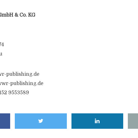
GmbH & Co. KG
74
u
r-publishing.de
wr-publishing.de
6152 9553589