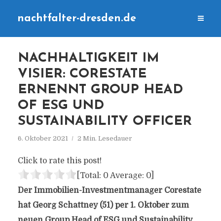
nachtfalter-dresden.de
NACHHALTIGKEIT IM
VISIER: CORESTATE
ERNENNT GROUP HEAD
OF ESG UND
SUSTAINABILITY OFFICER
6. Oktober 2021
2 Min. Lesedauer
Click to rate this post!
[Total:
0
Average:
0
]
Der Immobilien-Investmentmanager Corestate
hat Georg Schattney (51) per 1. Oktober zum
neuen Group Head of ESG und Sustainability