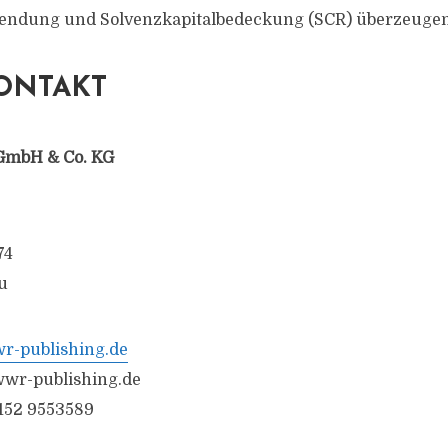
ndung und Solvenzkapitalbedeckung (SCR) überzeugen
ONTAKT
GmbH & Co. KG
74
u
-publishing.de
wr-publishing.de
6152 9553589