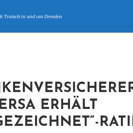
 & Tratsch in und um Dresden
KENVERSICHERER
ERSA ERHÄLT
GEZEICHNET“-RAT