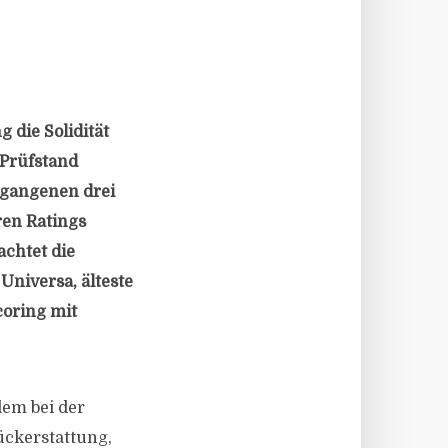
die Solidität
 Prüfstand
gangenen drei
ren Ratings
chtet die
Universa, älteste
oring mit
lem bei der
ückerstattung,