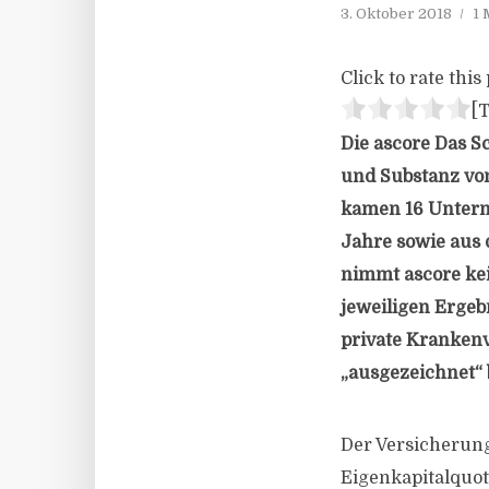
3. Oktober 2018
1 
Click to rate this 
[T
Die ascore Das 
und Substanz von
kamen 16 Untern
Jahre sowie aus 
nimmt ascore kei
jeweiligen Ergeb
private Kranken
„ausgezeichnet“ 
Der Versicherung
Eigenkapitalquot