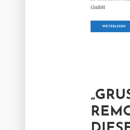
GmbH
WEITERLESEN
„GRU
REMO
DIES