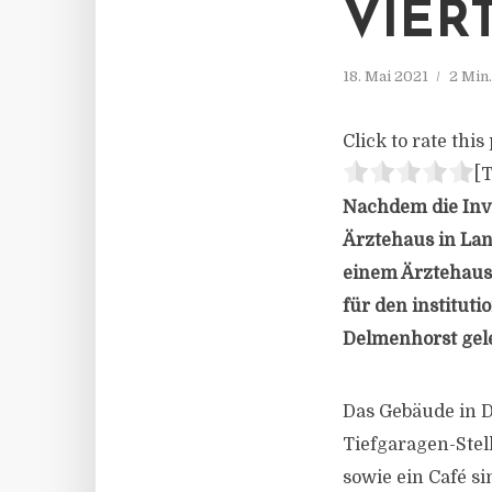
VIER
18. Mai 2021
2 Min
Click to rate this 
[T
Nachdem die Inve
Ärztehaus in Lan
einem Ärztehaus 
für den institut
Delmenhorst gele
Das Gebäude in 
Tiefgaragen-Stel
sowie ein Café s