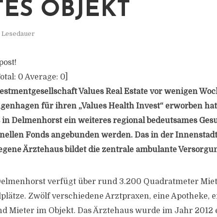
TES OBJEKT
. Lesedauer
post!
otal:
0
Average:
0
]
stmentgesellschaft Values Real Estate vor wenigen Woc
genhagen für ihren „Values Health Invest“ erworben hat
in Delmenhorst ein weiteres regional bedeutsames Ges
ionellen Fonds angebunden werden. Das in der Innenstad
gene Ärztehaus bildet die zentrale ambulante Versorgun
Delmenhorst verfügt über rund 3.200 Quadratmeter Miet
lplätze. Zwölf verschiedene Arztpraxen, eine Apotheke, e
ind Mieter im Objekt. Das Ärztehaus wurde im Jahr 2012