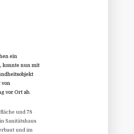
hen ein
, konnte nun mit
undheitsobjekt
t von
g vor Ort ab.
fläche und 78
in Sanitätshaus
 erbaut und im