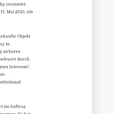
ig vermietet.
15. Mai 2021. Als
ekaufte Objekt
ng in
g sicheres
 befeuert durch
mes Interesse“,
te-
titutional
rt im Auftrag