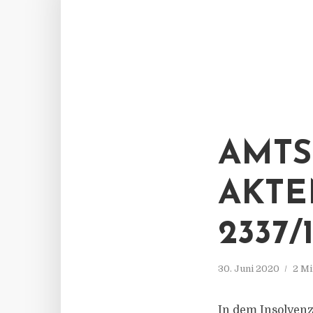
AMTS
AKTE
2337/
30. Juni 2020
2 Mi
In dem Insolven