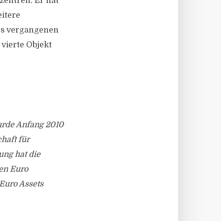
zentren. Er hat
itere
des vergangenen
 vierte Objekt
urde Anfang 2010
haft für
ung hat die
en Euro
 Euro Assets