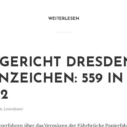
WEITERLESEN
GERICHT DRESDE
NZEICHEN: 559 IN
12
n. Lesedauer
zverfahren über das Vermögen der Fährbrücke Papierfab