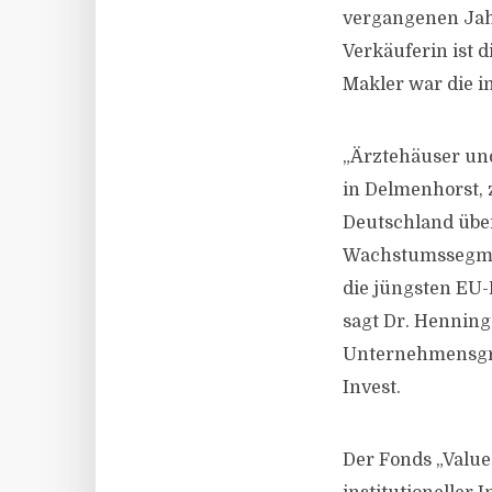
vergangenen Jahr 
Verkäuferin ist 
Makler war die i
„Ärztehäuser un
in Delmenhorst,
Deutschland über
Wachstumssegment
die jüngsten EU-
sagt Dr. Henning
Unternehmensgru
Invest.
Der Fonds „Values