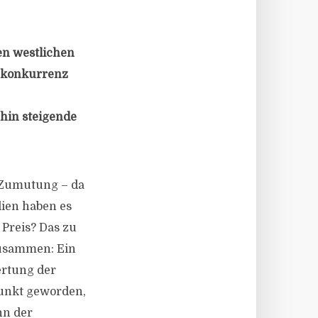
en westlichen
gekonkurrenz
rhin steigende
e Zumutung – da
lien haben es
Preis? Das zu
zusammen: Ein
ertung der
punkt geworden,
nn der