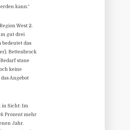
werden kann.“
Region West 2.
um gut drei
 bedeutet das
er). Bettenbrock
 Bedarf staue
noch keine
d das Angebot
in Sicht: Im
36 Prozent mehr
enen Jahr.