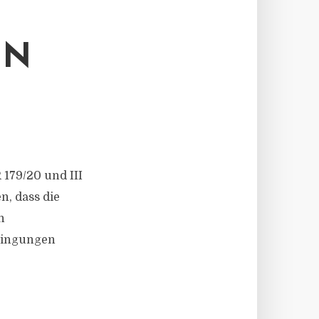
EN
R 179/20 und III
n, dass die
n
edingungen