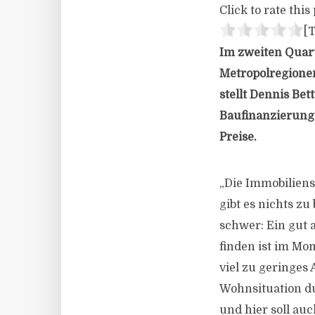
Click to rate this 
[T
Im zweiten Quart
Metropolregione
stellt Dennis Bet
Baufinanzierungs
Preise.
„Die Immobiliens
gibt es nichts zu
schwer: Ein gut
finden ist im Mo
viel zu geringes
Wohnsituation d
und hier soll au