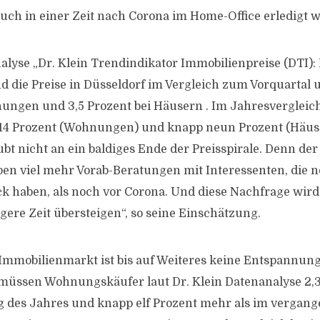
auch in einer Zeit nach Corona im Home-Office erledigt 
alyse „Dr. Klein Trendindikator Immobilienpreise (DTI): 
nd die Preise in Düsseldorf im Vergleich zum Vorquartal 
ungen und 3,5 Prozent bei Häusern . Im Jahresvergleich
t 14 Prozent (Wohnungen) und knapp neun Prozent (Häus
ubt nicht an ein baldiges Ende der Preisspirale. Denn der
aben viel mehr Vorab-Beratungen mit Interessenten, die 
ck haben, als noch vor Corona. Und diese Nachfrage wir
gere Zeit übersteigen“, so seine Einschätzung.
mmobilienmarkt ist bis auf Weiteres keine Entspannung 
 müssen Wohnungskäufer laut Dr. Klein Datenanalyse 2,
g des Jahres und knapp elf Prozent mehr als im vergang