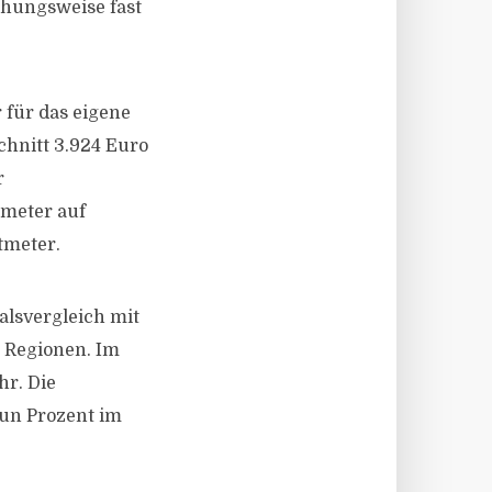
ehungsweise fast
 für das eigene
chnitt 3.924 Euro
r
tmeter auf
tmeter.
lsvergleich mit
n Regionen. Im
r. Die
un Prozent im