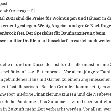
post!
otal:
0
Average:
0
]
al 2021 sind die Preise für Wohnungen und Häuser in d
n erneut gestiegen. Wenig Angebot und große Nachfra
tenbrock fest. Der Spezialist für Baufinanzierung beim
vermittler Dr. Klein in Düsseldorf, erwartet auch weite
uche in und um Düsseldorf ist für die allermeisten ein
 beschönigen“, sagt Bettenbrock. „Vor allem jüngere Fami
 angebundenes Haus mit Garten zu einem angemessenen 
ment fast illusorisch.“ Bei den Gründen komme einiges 
 Angebot, niedrige Finanzierungszinsen und die Neubew
urch die Pandemie. „Das Zuhause ist zum Lebensmittel
ch in Zukunft mehr Zeit verbracht werden. Vor allem, we