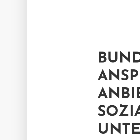
BUND
ANSP
ANBI
SOZI
UNTE