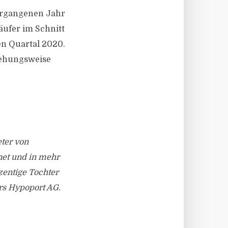
vergangenen Jahr
ufer im Schnitt
en Quartal 2020.
iehungsweise
eter von
net und in mehr
ozentige Tochter
ers Hypoport AG.