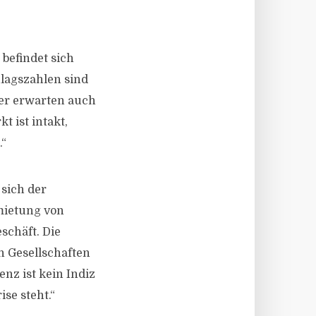
befindet sich
hlagszahlen sind
mer erwarten auch
 ist intakt,
.“
 sich der
rmietung von
schäft. Die
n Gesellschaften
nz ist kein Indiz
se steht.“