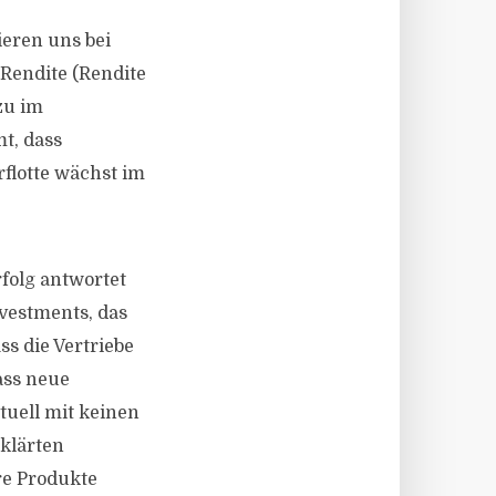
ieren uns bei
 Rendite (Rendite
zu im
t, dass
rflotte wächst im
folg antwortet
vestments, das
ss die Vertriebe
ass neue
tuell mit keinen
klärten
re Produkte