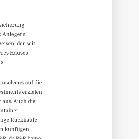
nsicherung
d Anlegern
isen, der seit
eres Hauses
s.
nsolvenz auf die
estments erzielen
 aus. Auch die
ntainer-
ftige Rückkäufe
en künftigen
&R, da P&R keine