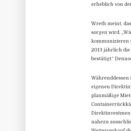
erheblich von de
Wreth meint, das
sorgen wird. „Wi
kommunizieren un
2013 jährlich di
bestätigt.“ Denn
Währenddessen r
eigenen Direktin
planmäßige Miet
Containerrückkäu
Direktinvestment
nahezu ausschlie
Weiterverkauf di