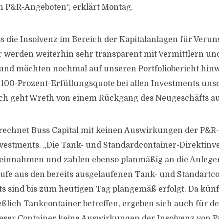
n P&R-Angeboten“, erklärt Montag.
s die Insolvenz im Bereich der Kapitalanlagen für Veru
r werden weiterhin sehr transparent mit Vermittlern un
d möchten nochmal auf unseren Portfoliobericht hinwe
e 100-Prozent-Erfüllungsquote bei allen Investments uns
och geht Wreth von einem Rückgang des Neugeschäfts au
echnet Buss Capital mit keinen Auswirkungen der P&R-I
vestments. „Die Tank- und Standardcontainer-Direktinv
einnahmen und zahlen ebenso planmäßig an die Anleger
fe aus den bereits ausgelaufenen Tank- und Standartco
s sind bis zum heutigen Tag plangemäß erfolgt. Da kün
ßlich Tankcontainer betreffen, ergeben sich auch für d
eser Container keine Auswirkungen der Insolvenz von P