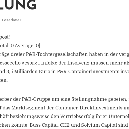
LUNG
. Lesedauer
post!
otal:
0
Average:
0
]
räge dreier P&R-Tochtergesellschaften haben in der v
resseecho gesorgt. Infolge der Insolvenz müssen mehr al
nd 3,5 Milliarden Euro in P&R-Containerinvestments inv
ten.
erber der P&R-Gruppe um eine Stellungnahme gebeten, 
uf das Marktsegment der Container-Direktinvestments i
häft beziehungsweise den Vertriebserfolg ihrer Unter
rken könnte. Buss Capital, CH2 und Solvium Capital sind 