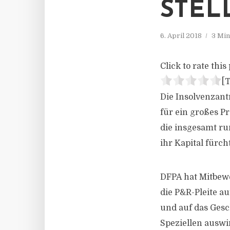
STEL
6. April 2018
3 Min
Click to rate this 
[T
Die Insolvenzant
für ein großes P
die insgesamt ru
ihr Kapital fürch
DFPA hat Mitbew
die P&R-Pleite a
und auf das Gesc
Speziellen auswi