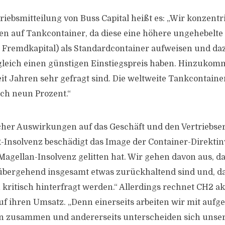
riebsmitteilung von Buss Capital heißt es: „Wir konzentr
nen auf Tankcontainer, da diese eine höhere ungehebelte
 Fremdkapital) als Standardcontainer aufweisen und da
gleich einen günstigen Einstiegspreis haben. Hinzukomm
it Jahren sehr gefragt sind. Die weltweite Tankcontaine
ich neun Prozent.“
her Auswirkungen auf das Geschäft und den Vertriebser
-Insolvenz beschädigt das Image der Container-Direktin
Magellan-Insolvenz gelitten hat. Wir gehen davon aus, da
bergehend insgesamt etwas zurückhaltend sind und, d
 kritisch hinterfragt werden.“ Allerdings rechnet CH2 ak
 ihren Umsatz. „Denn einerseits arbeiten wir mit aufge
rn zusammen und andererseits unterscheiden sich unse