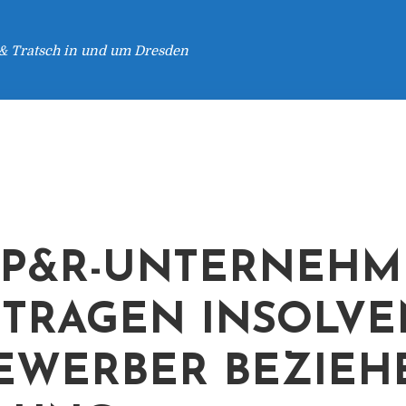
 & Tratsch in und um Dresden
 P&R-UNTERNEH
TRAGEN INSOLVE
EWERBER BEZIEH