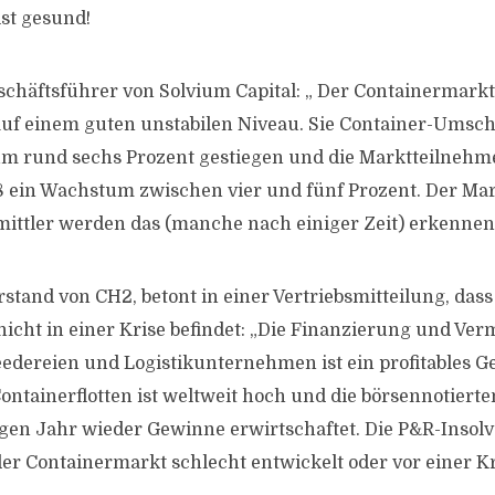
st gesund!
chäftsführer von Solvium Capital: „ Der Containermarkt 
t auf einem guten unstabilen Niveau. Sie Container-Umsc
um rund sechs Prozent gestiegen und die Marktteilneh
8 ein Wachstum zwischen vier und fünf Prozent. Der Markt
ittler werden das (manche nach einiger Zeit) erkennen
stand von CH2, betont in einer Vertriebsmitteilung, dass
icht in einer Krise befindet: „Die Finanzierung und Ve
edereien und Logistikunternehmen ist ein profitables Ge
ontainerflotten ist weltweit hoch und die börsennotierte
en Jahr wieder Gewinne erwirtschaftet. Die P&R-Insolve
der Containermarkt schlecht entwickelt oder vor einer Kri