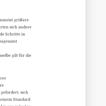
zumeist größere
erten sich andere
e Schritte in
Insgesamt
elbe gilt für die
erer
re
gefordert, sich
, einem Standard