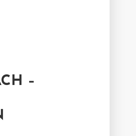
CH –
N