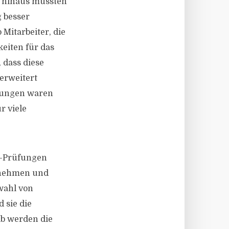
r hinaus müssten
 besser
Mitarbeiter, die
eiten für das
 dass diese
erweitert
rungen waren
r viele
IT-Prüfungen
ernehmen und
wahl von
 sie die
ab werden die