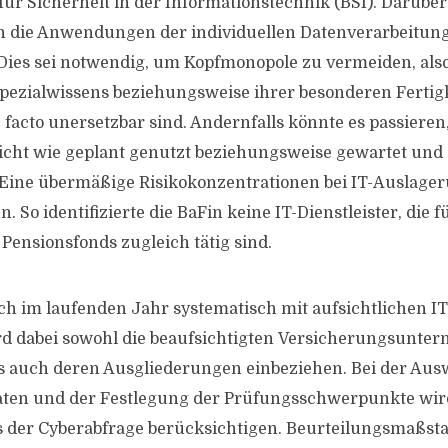
ür Sicherheit in der Informationstechnik (BSI). Darübe
 die Anwendungen der individuellen Datenverarbeitung
ies sei notwendig, um Kopfmonopole zu vermeiden, also 
pezialwissens beziehungsweise ihrer besonderen Fertigk
acto unersetzbar sind. Andernfalls könnte es passieren,
ht wie geplant genutzt beziehungsweise gewartet und 
Eine übermäßige Risikokonzentrationen bei IT-Auslage
. So identifizierte die BaFin keine IT-Dienstleister, die fü
Pensionsfonds zugleich tätig sind.
och im laufenden Jahr systematisch mit aufsichtlichen 
rd dabei sowohl die beaufsichtigten Versicherungsunt
s auch deren Ausgliederungen einbeziehen. Bei der Aus
ten und der Festlegung der Prüfungsschwerpunkte wird
 der Cyberabfrage berücksichtigen. Beurteilungsmaßst