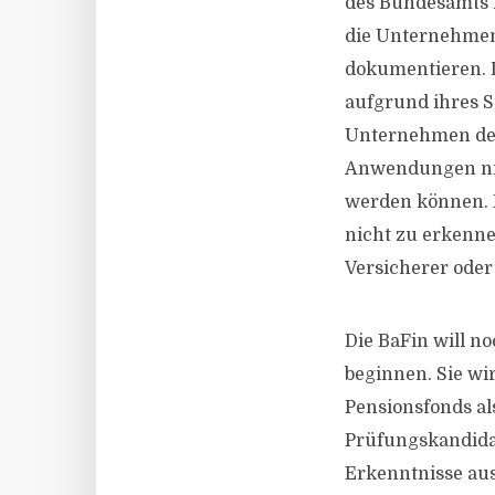
des Bundesamts f
die Unternehmen
dokumentieren. D
aufgrund ihres S
Unternehmen de f
Anwendungen nic
werden können. 
nicht zu erkennen
Versicherer oder 
Die BaFin will n
beginnen. Sie wi
Pensionsfonds al
Prüfungskandida
Erkenntnisse aus