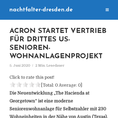
nachtfalter-dresden.de
ACRON STARTET VERTRIEB
FÜR DRITTES US-
SENIOREN-
WOHNANLAGENPROJEKT
5. Juni 2020
2 Min. Lesedauer
Click to rate this post!
[Total:
0
Average:
0
]
Die Neuentwicklung „The Hacienda at
Georgetown“ ist eine moderne
Seniorenwohnanlage für Selbstzahler mit 230
Wohneinheiten in der Nähe von Austin (Texas).